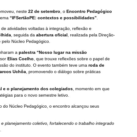
omoveu, neste
22 de setembro
, o
Encontro Pedagógico
 tema
“IFSertãoPE: contextos e possibilidades”
.
e atividades voltadas à integração, reflexão e
lhida
, seguida da
abertura oficial
, realizada pela Direção-
e pelo Núcleo Pedagógico.
anharam a
palestra “Nosso lugar na missão
ssor
Elias Coelho
, que trouxe reflexões sobre o papel de
issão do instituto. O evento também teve uma
roda de
arcos Uchôa
, promovendo o diálogo sobre práticas
al e o planejamento dos colegiados
, momento em que
atégias para o novo semestre letivo.
 do Núcleo Pedagógico, o encontro alcançou seus
e planejamento coletivo, fortalecendo o trabalho integrado
.