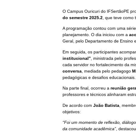
O Campus Ouricuri do IFSertãoPE pr
do semestre 2025.2
, que teve como
A programação contou com uma série d
planejamento. O dia iniciou com a
aco
Geral, pelo Departamento de Ensino 
Em seguida, os participantes acomp
institucional”
, ministrada pelo profe
cada servidor no fortalecimento da m
conversa
, mediada pelo pedagogo
M
pedagógicas e desafios educacionais.
Na parte final, ocorreu a
reunião ger
professores e técnicos alinharam estr
De acordo com
João Batista
, membro
objetivos:
“Foi um momento de reflexão, diálogo 
da comunidade acadêmica”
, destacou