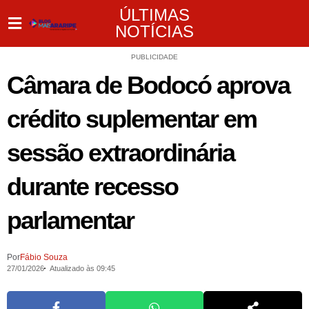
ÚLTIMAS
NOTÍCIAS
PUBLICIDADE
Câmara de Bodocó aprova
crédito suplementar em
sessão extraordinária
durante recesso
parlamentar
Por
Fábio Souza
27/01/2026
Atualizado às 09:45