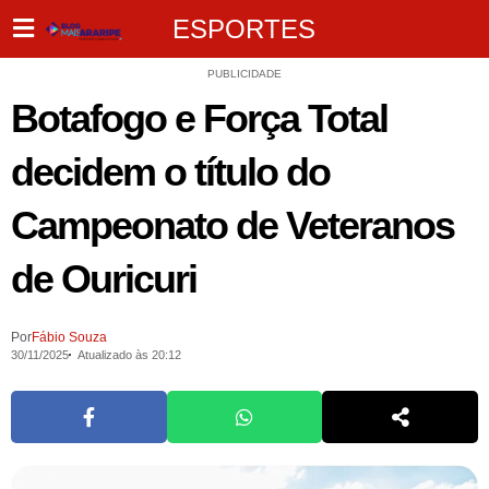
ESPORTES
PUBLICIDADE
Botafogo e Força Total
decidem o título do
Campeonato de Veteranos
de Ouricuri
Por
Fábio Souza
30/11/2025
Atualizado às 20:12