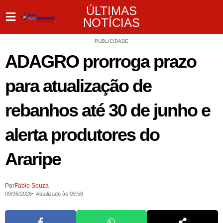
ÚLTIMAS
NOTÍCIAS
PUBLICIDADE
ADAGRO prorroga prazo
para atualização de
rebanhos até 30 de junho e
alerta produtores do
Araripe
Por
Fábio Souza
09/06/2026
Atualizado às 09:58