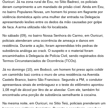
Ouricuri. Já na zona rural de Exu, no Sítio Badreci, os policiais
deram cumprimento a um mandado de prisão cível. Ainda em Exu,
no bairro Populares Novas, um homem foi preso em flagrante por
violência doméstica após uma mulher dar entrada na Delegacia
apresentando lesões entre os dedos da mão causadas por golpe
de faca. A arma utilizada não foi localizada.
No sábado (09), no bairro Nossa Senhora do Carmo, em Ouricuri,
policiais atenderam uma ocorrência de ameaça e danos em
residência. Durante a ação, foram apreendidas três pedras de
substância análoga ao crack. O suspeito e o material foram
encaminhados à Delegacia de Polícia Civil, sendo registrados dois
Termos Circunstanciados de Ocorrência (TCOs).
Já no domingo (10), em Bodocó, um homem foi preso após colidir
um caminhão baú contra o muro de uma residência na Avenida
Castelo Branco, bairro São Francisco. Segundo a PM, o condutor
apresentava sinais de embriaguez e o teste do etilômetro apontou
1,08 mg/l de álcool por litro de ar alveolar. Com ele, também foi
encontrada uma porção de substância semelhante à cocaína.
Na mesma noite, em Ouricuri, no Sítio Teiú, policiais prenderam um