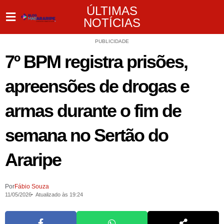
ÚLTIMAS
NOTÍCIAS
PUBLICIDADE
7º BPM registra prisões,
apreensões de drogas e
armas durante o fim de
semana no Sertão do
Araripe
Por
Fábio Souza
11/05/2026
Atualizado às 19:24