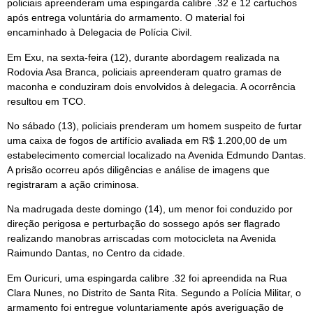
policiais apreenderam uma espingarda calibre .32 e 12 cartuchos
após entrega voluntária do armamento. O material foi
encaminhado à Delegacia de Polícia Civil.
Em Exu, na sexta-feira (12), durante abordagem realizada na
Rodovia Asa Branca, policiais apreenderam quatro gramas de
maconha e conduziram dois envolvidos à delegacia. A ocorrência
resultou em TCO.
No sábado (13), policiais prenderam um homem suspeito de furtar
uma caixa de fogos de artifício avaliada em R$ 1.200,00 de um
estabelecimento comercial localizado na Avenida Edmundo Dantas.
A prisão ocorreu após diligências e análise de imagens que
registraram a ação criminosa.
Na madrugada deste domingo (14), um menor foi conduzido por
direção perigosa e perturbação do sossego após ser flagrado
realizando manobras arriscadas com motocicleta na Avenida
Raimundo Dantas, no Centro da cidade.
Em Ouricuri, uma espingarda calibre .32 foi apreendida na Rua
Clara Nunes, no Distrito de Santa Rita. Segundo a Polícia Militar, o
armamento foi entregue voluntariamente após averiguação de