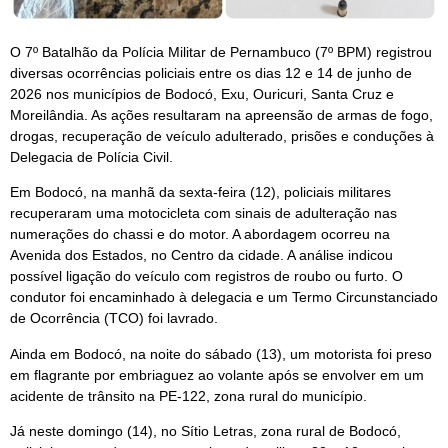
O 7º Batalhão da Polícia Militar de Pernambuco (7º BPM) registrou
diversas ocorrências policiais entre os dias 12 e 14 de junho de
2026 nos municípios de Bodocó, Exu, Ouricuri, Santa Cruz e
Moreilândia. As ações resultaram na apreensão de armas de fogo,
drogas, recuperação de veículo adulterado, prisões e conduções à
Delegacia de Polícia Civil.
Em Bodocó, na manhã da sexta-feira (12), policiais militares
recuperaram uma motocicleta com sinais de adulteração nas
numerações do chassi e do motor. A abordagem ocorreu na
Avenida dos Estados, no Centro da cidade. A análise indicou
possível ligação do veículo com registros de roubo ou furto. O
condutor foi encaminhado à delegacia e um Termo Circunstanciado
de Ocorrência (TCO) foi lavrado.
Ainda em Bodocó, na noite do sábado (13), um motorista foi preso
em flagrante por embriaguez ao volante após se envolver em um
acidente de trânsito na PE-122, zona rural do município.
Já neste domingo (14), no Sítio Letras, zona rural de Bodocó,