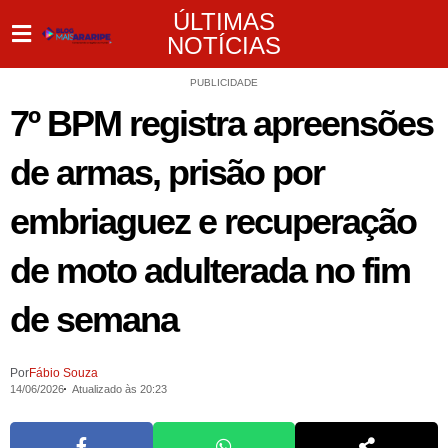
ÚLTIMAS
NOTÍCIAS
PUBLICIDADE
7º BPM registra apreensões
de armas, prisão por
embriaguez e recuperação
de moto adulterada no fim
de semana
Por
Fábio Souza
14/06/2026
Atualizado às 20:23